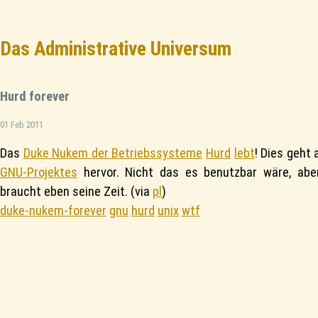
Das Administrative Universum
Hurd forever
01 Feb 2011
Das
Duke Nukem der Betriebssysteme
Hurd
lebt
! Dies geht
GNU-Projektes
hervor. Nicht das es benutzbar wäre, aber
braucht eben seine Zeit. (via
pl
)
duke-nukem-forever
gnu
hurd
unix
wtf