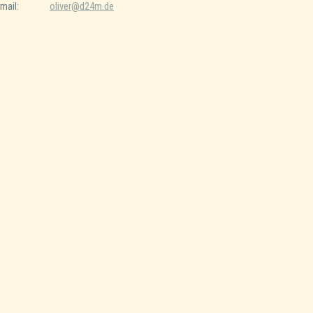
mail:
oliver@d24m.de